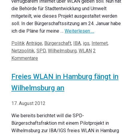
verfügbarem Internet über WLAN geben soll. Nun hat
die Behörde für Stadtentwicklung und Umwelt
mitgeteilt, wie dieses Projekt ausgestaltet werden
soll. In der Bürgerschaftssitzung am 24. Januar habe
ich die Pläne für meine …
Weiterlesen …
Kategorien
Schlagwörter
Politik
Anträge
,
Bürgerschaft
,
IBA
,
igs
,
Internet
,
Netzpolitik
,
SPD
,
Wilhelmsburg
,
WLAN
2
Kommentare
Freies WLAN in Hamburg fängt in
Wilhelmsburg an
17. August 2012
Wie bereits berichtet will die SPD-
Bürgerschaftsfraktion mit einem Pilotprojekt in
Wilhelmsburg zur IBA/IGS freies WLAN in Hamburg