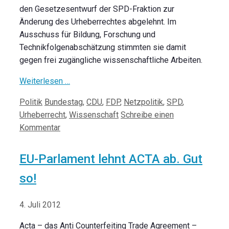
den Gesetzesentwurf der SPD-Fraktion zur
Änderung des Urheberrechtes abgelehnt. Im
Ausschuss für Bildung, Forschung und
Technikfolgenabschätzung stimmten sie damit
gegen frei zugängliche wissenschaftliche Arbeiten.
Weiterlesen …
Kategorien
Schlagwörter
Politik
Bundestag
,
CDU
,
FDP
,
Netzpolitik
,
SPD
,
Urheberrecht
,
Wissenschaft
Schreibe einen
Kommentar
EU-Parlament lehnt ACTA ab. Gut
so!
4. Juli 2012
Acta – das Anti Counterfeiting Trade Agreement –