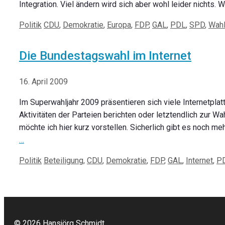
Integration. Viel ändern wird sich aber wohl leider nichts.
Kategorien
Schlagwörter
Politik
CDU
,
Demokratie
,
Europa
,
FDP
,
GAL
,
PDL
,
SPD
,
Wah
Die Bundestagswahl im Internet
16. April 2009
Im Superwahljahr 2009 präsentieren sich viele Internetpla
Aktivitäten der Parteien berichten oder letztendlich zur W
möchte ich hier kurz vorstellen. Sicherlich gibt es noch m
…
Kategorien
Schlagwörter
Politik
Beteiligung
,
CDU
,
Demokratie
,
FDP
,
GAL
,
Internet
,
P
© 2026
Hansjörg Schmidt