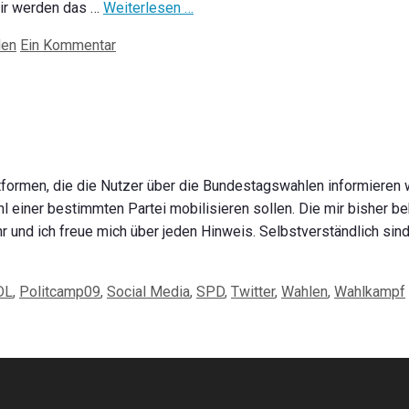
 Wir werden das …
Weiterlesen …
len
Ein Kommentar
ttformen, die die Nutzer über die Bundestagswahlen informieren w
ahl einer bestimmten Partei mobilisieren sollen. Die mir bisher 
ehr und ich freue mich über jeden Hinweis. Selbstverständlich si
DL
,
Politcamp09
,
Social Media
,
SPD
,
Twitter
,
Wahlen
,
Wahlkampf