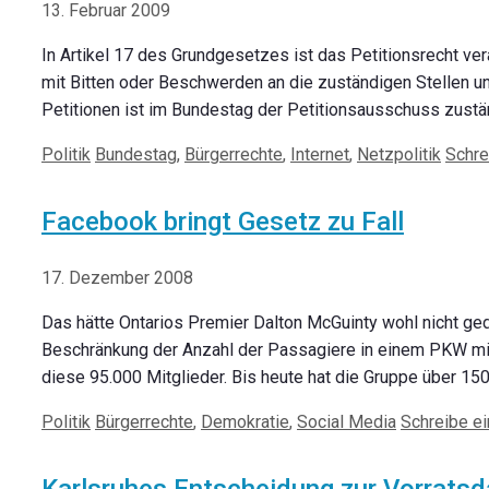
13. Februar 2009
In Artikel 17 des Grundgesetzes ist das Petitionsrecht ver
mit Bitten oder Beschwerden an die zuständigen Stellen u
Petitionen ist im Bundestag der Petitionsausschuss zustä
Kategorien
Schlagwörter
Politik
Bundestag
,
Bürgerrechte
,
Internet
,
Netzpolitik
Schre
Facebook bringt Gesetz zu Fall
17. Dezember 2008
Das hätte Ontarios Premier Dalton McGuinty wohl nicht ge
Beschränkung der Anzahl der Passagiere in einem PKW mit m
diese 95.000 Mitglieder. Bis heute hat die Gruppe über 15
Kategorien
Schlagwörter
Politik
Bürgerrechte
,
Demokratie
,
Social Media
Schreibe e
Karlsruhes Entscheidung zur Vorrats