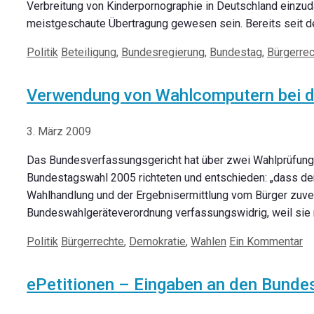
Verbreitung von Kinderpornographie in Deutschland einz
meistgeschaute Übertragung gewesen sein. Bereits seit 
Kategorien
Schlagwörter
Politik
Beteiligung
,
Bundesregierung
,
Bundestag
,
Bürgerre
Verwendung von Wahlcomputern bei d
3. März 2009
Das Bundesverfassungsgericht hat über zwei Wahlprüfungs
Bundestagswahl 2005 richteten und entschieden: „dass der
Wahlhandlung und der Ergebnisermittlung vom Bürger zuve
Bundeswahlgeräteverordnung verfassungswidrig, weil sie ni
Kategorien
Schlagwörter
Politik
Bürgerrechte
,
Demokratie
,
Wahlen
Ein Kommentar
ePetitionen – Eingaben an den Bundes