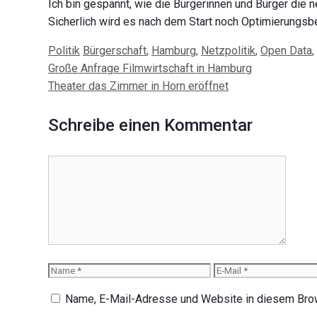
Ich bin gespannt, wie die Bürgerinnen und Bürger die
Sicherlich wird es nach dem Start noch Optimierungsb
Kategorien
Schlagwörter
Politik
Bürgerschaft
,
Hamburg
,
Netzpolitik
,
Open Data
,
Beitrags-
Große Anfrage Filmwirtschaft in Hamburg
Navigation
Theater das Zimmer in Horn eröffnet
Schreibe einen Kommentar
Kommentar
Name
E-
Mail
Name, E-Mail-Adresse und Website in diesem Bro