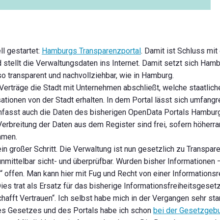
ll gestartet:
Hamburgs Transparenzportal
. Damit ist Schluss m
stellt die Verwaltungsdaten ins Internet. Damit setzt sich Ham
o transparent und nachvollziehbar, wie in Hamburg.
Verträge die Stadt mit Unternehmen abschließt, welche staatlich
onen von der Stadt erhalten. In dem Portal lässt sich umfangr
fasst auch die Daten des bisherigen OpenData Portals Hamburg
Verbreitung der Daten aus dem Register sind frei, sofern höherr
mmen.
ein großer Schritt. Die Verwaltung ist nun gesetzlich zu Transpar
mittelbar sicht- und überprüfbar. Wurden bisher Informationen 
“ offen. Man kann hier mit Fug und Recht von einer Informationsr
ies trat als Ersatz für das bisherige Informationsfreiheitsgeset
schafft Vertrauen“. Ich selbst habe mich in der Vergangen sehr st
es Gesetzes und des Portals habe ich schon
bei der Gesetzgebu