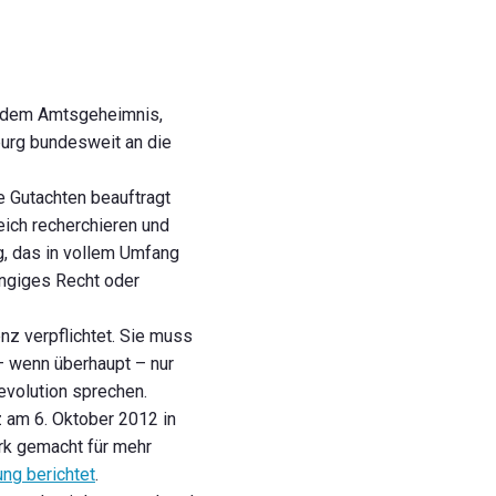
it dem Amtsgeheimnis,
burg bundesweit an die
e Gutachten beauftragt
eich recherchieren und
, das in vollem Umfang
angiges Recht oder
enz verpflichtet. Sie muss
– wenn überhaupt – nur
evolution sprechen.
z am 6. Oktober 2012 in
ark gemacht für mehr
ng berichtet
.