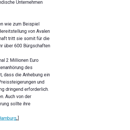
tändische Unternehmen
en wie zum Beispiel
Bereitstellung von Avalen
 tritt sie somit für die
r über 600 Bürgschaften
al 2 Millionen Euro
rtenanhörung des
t, dass die Anhebung ein
 Preissteigerungen und
g dringend erforderlich.
n. Auch von der
ung sollte ihre
 Hamburg
„]