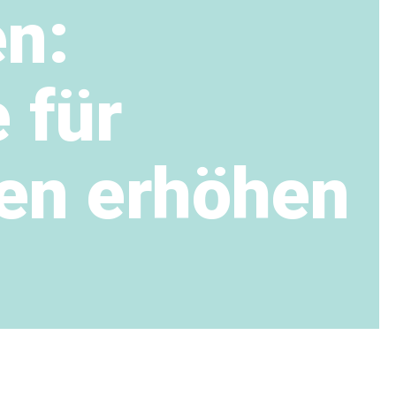
en:
 für
en erhöhen