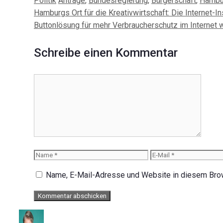
Politik
Anträge
,
Bundesregierung
,
Bürgerschaft
,
Hambu
Beitrags-
Hamburgs Ort für die Kreativwirtschaft: Die Internet-
Navigation
Buttonlösung für mehr Verbraucherschutz im Internet 
Schreibe einen Kommentar
Kommentar
Name
E-
Mail
Name, E-Mail-Adresse und Website in diesem Bro