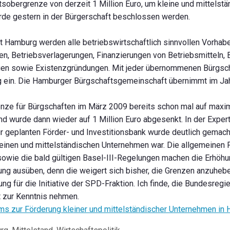
tsobergrenze von derzeit 1 Million Euro, um kleine und mittels
rde gestern in der Bürgerschaft beschlossen werden.
 Hamburg werden alle betriebswirtschaftlich sinnvollen Vorhab
n, Betriebsverlagerungen, Finanzierungen von Betriebsmitteln, 
en sowie Existenzgründungen. Mit jeder übernommenen Bürgschaft
g ein. Die Hamburger Bürgschaftsgemeinschaft übernimmt im Jah
nze für Bürgschaften im März 2009 bereits schon mal auf maxim
nd wurde dann wieder auf 1 Million Euro abgesenkt. In der Expe
r geplanten Förder- und Investitionsbank wurde deutlich gemach
leinen und mittelständischen Unternehmen war. Die allgemeinen
owie die bald gültigen Basel-III-Regelungen machen die Erhöhun
ung ausüben, denn die weigert sich bisher, die Grenzen anzuhebe
ür die Initiative der SPD-Fraktion. Ich finde, die Bundesregier
t zur Kenntnis nehmen.
s zur Förderung kleiner und mittelständischer Unternehmen in