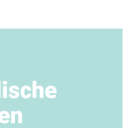
dische
en