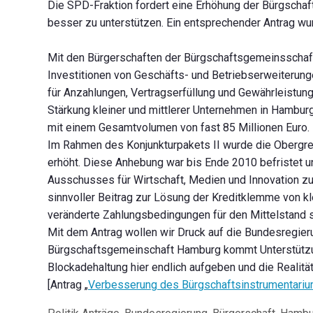
Die SPD-Fraktion fordert eine Erhöhung der Bürgschaf
besser zu unterstützen. Ein entsprechender Antrag wu
Mit den Bürgerschaften der Bürgschaftsgemeinsschaft
Investitionen von Geschäfts- und Betriebserweiterunge
für Anzahlungen, Vertragserfüllung und Gewährleistung
Stärkung kleiner und mittlerer Unternehmen in Hambur
mit einem Gesamtvolumen von fast 85 Millionen Euro.
Im Rahmen des Konjunkturpakets II wurde die Obergre
erhöht. Diese Anhebung war bis Ende 2010 befristet u
Ausschusses für Wirtschaft, Medien und Innovation zu
sinnvoller Beitrag zur Lösung der Kreditklemme von k
veränderte Zahlungsbedingungen für den Mittelstand s
Mit dem Antrag wollen wir Druck auf die Bundesregier
Bürgschaftsgemeinschaft Hamburg kommt Unterstützung f
Blockadehaltung hier endlich aufgeben und die Realitä
[Antrag „
Verbesserung des Bürgschaftsinstrumentarium
Kategorien
Schlagwörter