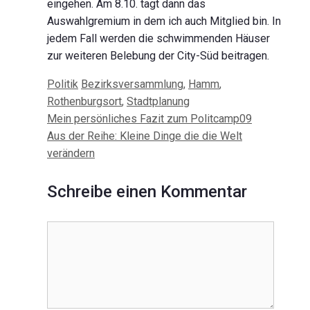
eingehen. Am 8.10. tagt dann das
Auswahlgremium in dem ich auch Mitglied bin. In
jedem Fall werden die schwimmenden Häuser
zur weiteren Belebung der City-Süd beitragen.
Kategorien
Schlagwörter
Politik
Bezirksversammlung
,
Hamm
,
Rothenburgsort
,
Stadtplanung
Beitrags-
Mein persönliches Fazit zum Politcamp09
Navigation
Aus der Reihe: Kleine Dinge die die Welt
verändern
Schreibe einen Kommentar
Kommentar