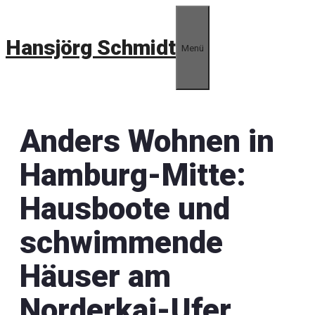
Zum
Inhalt
Hansjörg Schmidt
springen
Menü
Anders Wohnen in
Hamburg-Mitte:
Hausboote und
schwimmende
Häuser am
Norderkai-Ufer