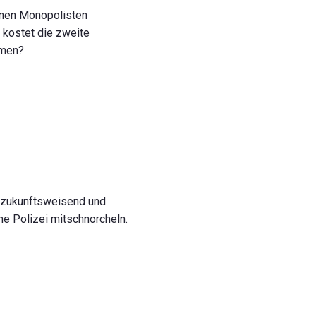
inen Monopolisten
 kostet die zweite
mmen?
t zukunftsweisend und
ine Polizei mitschnorcheln.