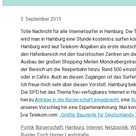
3. September 2013
Tolle Nachricht für alle Internetsurfer in Hamburg. Di
wird man in Hamburg eine Stunde kostenlos surfen kö
Hamburg wird laut Telekom-Angaben als erste deutsche
den Hafenbereich mit den touristischen Zentren um di
Ausbau der großen Shopping-Meilen Mönckebergstrass
der Bereich um die Reeperbahn hinzu. Rund 500 einzel
oder in Cafés. Auch an diesen Zugängen ist das Surfen
Ich freue mich sehr über diesen Vorstoß. Hamburg bek
Die SPD hat das Thema frei-verfügbares Internet in H
hierzu
Anträge in die Bürgerschaft eingebracht
, eine
Bu
unseren Vorschlag hin eine Expertenanhörung. Nun kön
[via Telekom.com:
„Größte Baustelle für Deutschlands 
Kategorien
Schlagwörter
Politik
Bürgerschaft
,
Hamburg
,
Internet
,
Netzpolitik
,
W
Beitrags-
Runder Tisch Horner Landstraße