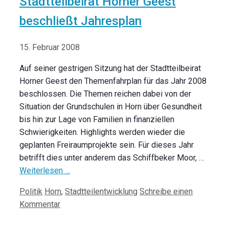
Stadtteilbeirat Horner Geest
beschließt Jahresplan
15. Februar 2008
Auf seiner gestrigen Sitzung hat der Stadtteilbeirat
Horner Geest den Themenfahrplan für das Jahr 2008
beschlossen. Die Themen reichen dabei von der
Situation der Grundschulen in Horn über Gesundheit
bis hin zur Lage von Familien in finanziellen
Schwierigkeiten. Highlights werden wieder die
geplanten Freiraumprojekte sein. Für dieses Jahr
betrifft dies unter anderem das Schiffbeker Moor, …
Weiterlesen …
Kategorien
Schlagwörter
Politik
Horn
,
Stadtteilentwicklung
Schreibe einen
Kommentar