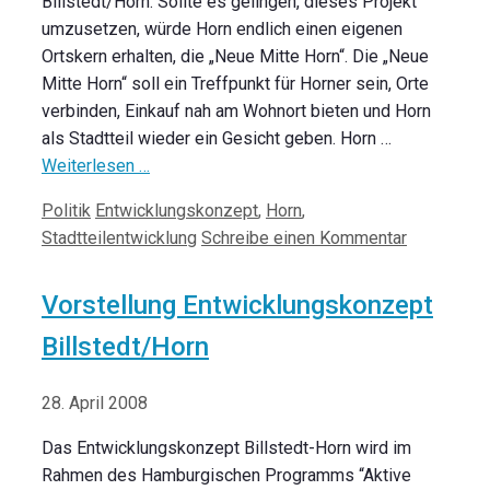
Billstedt/Horn. Sollte es gelingen, dieses Projekt
umzusetzen, würde Horn endlich einen eigenen
Ortskern erhalten, die „Neue Mitte Horn“. Die „Neue
Mitte Horn“ soll ein Treffpunkt für Horner sein, Orte
verbinden, Einkauf nah am Wohnort bieten und Horn
als Stadtteil wieder ein Gesicht geben. Horn …
Weiterlesen …
Kategorien
Schlagwörter
Politik
Entwicklungskonzept
,
Horn
,
Stadtteilentwicklung
Schreibe einen Kommentar
Vorstellung Entwicklungskonzept
Billstedt/Horn
28. April 2008
Das Entwicklungskonzept Billstedt-Horn wird im
Rahmen des Hamburgischen Programms “Aktive