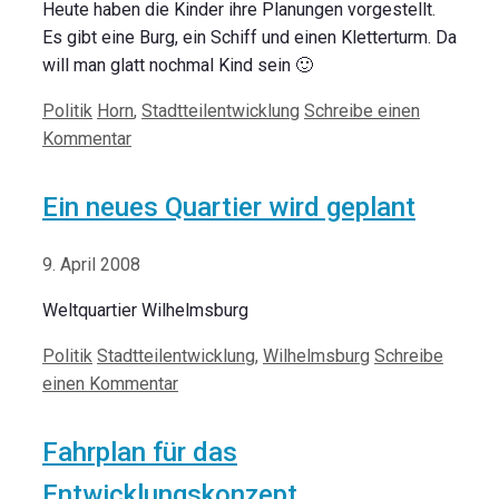
Heute haben die Kinder ihre Planungen vorgestellt.
Es gibt eine Burg, ein Schiff und einen Kletterturm. Da
will man glatt nochmal Kind sein 🙂
Kategorien
Schlagwörter
Politik
Horn
,
Stadtteilentwicklung
Schreibe einen
Kommentar
Ein neues Quartier wird geplant
9. April 2008
Weltquartier Wilhelmsburg
Kategorien
Schlagwörter
Politik
Stadtteilentwicklung
,
Wilhelmsburg
Schreibe
einen Kommentar
Fahrplan für das
Entwicklungskonzept