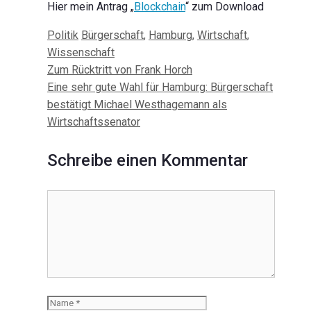
Hier mein Antrag „
Blockchain
“ zum Download
Kategorien
Schlagwörter
Politik
Bürgerschaft
,
Hamburg
,
Wirtschaft
,
Wissenschaft
Beitrags-
Zum Rücktritt von Frank Horch
Navigation
Eine sehr gute Wahl für Hamburg: Bürgerschaft
bestätigt Michael Westhagemann als
Wirtschaftssenator
Schreibe einen Kommentar
Kommentar
Name
E-