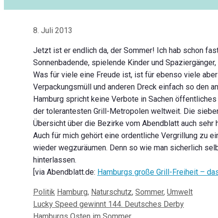
8. Juli 2013
Jetzt ist er endlich da, der Sommer! Ich hab schon fast
Sonnenbadende, spielende Kinder und Spaziergänger, 
Was für viele eine Freude ist, ist für ebenso viele abe
Verpackungsmüll und anderen Dreck einfach so den an
Hamburg spricht keine Verbote in Sachen öffentliches
der tolerantesten Grill-Metropolen weltweit. Die sieb
Übersicht über die Bezirke vom Abendblatt auch sehr hi
Auch für mich gehört eine ordentliche Vergrillung zu 
wieder wegzuräumen. Denn so wie man sicherlich selb
hinterlassen.
[via Abendblatt.de:
Hamburgs große Grill-Freiheit – da
Kategorien
Schlagwörter
Politik
Hamburg
,
Naturschutz
,
Sommer
,
Umwelt
Beitrags-
Lucky Speed gewinnt 144. Deutsches Derby
Navigation
Hamburgs Osten im Sommer