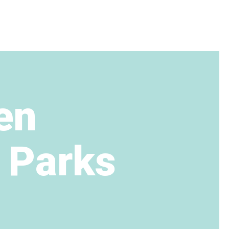
den
 Parks