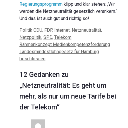
Regierungsprogramm
klipp und klar stehen: „Wir
werden die Netzneutralität gesetzlich verankern.“
Und das ist auch gut und richtig so!
Kategorien
Schlagwörter
Politik
CDU
,
FDP
,
Internet
,
Netzneutralität
,
Netzpolitik
,
SPD
,
Telekom
Beitrags-
Rahmenkonzept Medienkompetenzförderung
Navigation
Landesmindestlohngesetz für Hamburg
beschlossen
12 Gedanken zu
„Netzneutralität: Es geht um
mehr, als nur um neue Tarife bei
der Telekom“