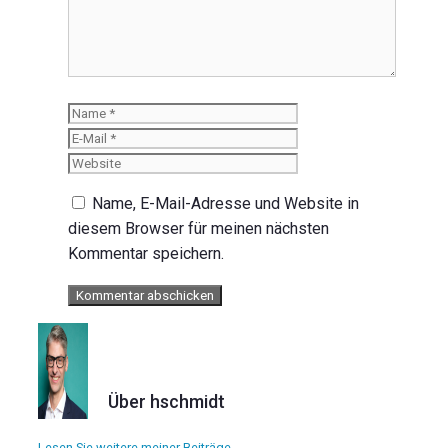
Name
E-
Mail
Website
Name, E-Mail-Adresse und Website in
diesem Browser für meinen nächsten
Kommentar speichern.
Über hschmidt
Lesen Sie weitere meiner Beiträge.