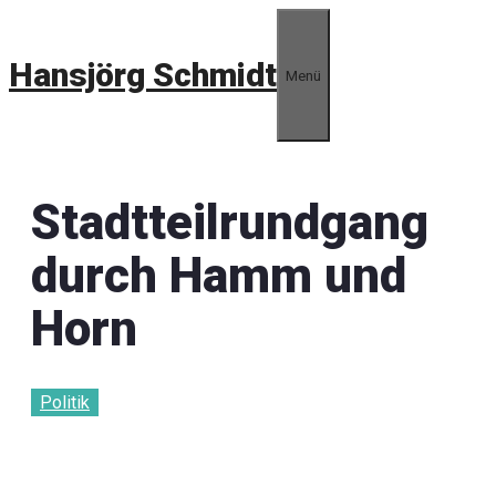
Zum
Inhalt
Hansjörg Schmidt
springen
Menü
Stadtteilrundgang
durch Hamm und
Horn
Politik