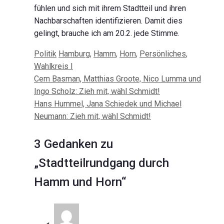
fühlen und sich mit ihrem Stadtteil und ihren
Nachbarschaften identifizieren. Damit dies
gelingt, brauche ich am 20.2. jede Stimme.
Kategorien
Schlagwörter
Politik
Hamburg
,
Hamm
,
Horn
,
Persönliches
,
Wahlkreis I
Beitrags-
Cem Basman, Matthias Groote, Nico Lumma und
Navigation
Ingo Scholz: Zieh mit, wähl Schmidt!
Hans Hummel, Jana Schiedek und Michael
Neumann: Zieh mit, wähl Schmidt!
3 Gedanken zu
„Stadtteilrundgang durch
Hamm und Horn“