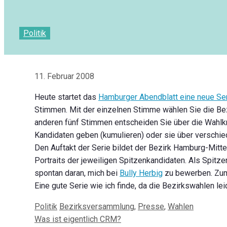
Politik
11. Februar 2008
Heute startet das
Hamburger Abendblatt eine neue Se
Stimmen. Mit der einzelnen Stimme wählen Sie die Bezi
anderen fünf Stimmen entscheiden Sie über die Wahlkr
Kandidaten geben (kumulieren) oder sie über verschie
Den Auftakt der Serie bildet der Bezirk Hamburg-Mitte
Portraits der jeweiligen Spitzenkandidaten. Als Spitz
spontan daran, mich bei
Bully Herbig
zu bewerben. Zuma
Eine gute Serie wie ich finde, da die Bezirkswahlen le
Kategorien
Schlagwörter
Politik
Bezirksversammlung
,
Presse
,
Wahlen
Beitrags-
Was ist eigentlich CRM?