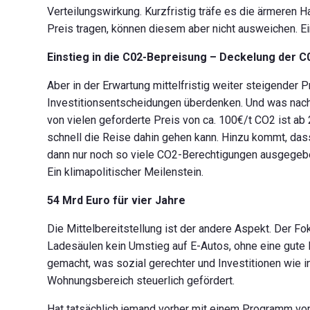
Verteilungswirkung. Kurzfristig träfe es die ärmeren
Preis tragen, können diesem aber nicht ausweichen. Ein
Einstieg in die C02-Bepreisung – Deckelung der C
Aber in der Erwartung mittelfristig weiter steigende
Investitionsentscheidungen überdenken. Und was nach
von vielen geforderte Preis von ca. 100€/t CO2 ist ab
schnell die Reise dahin gehen kann. Hinzu kommt, d
dann nur noch so viele CO2-Berechtigungen ausgegeben
Ein klimapolitischer Meilenstein.
54 Mrd Euro für vier Jahre
Die Mittelbereitstellung ist der andere Aspekt. Der F
Ladesäulen kein Umstieg auf E-Autos, ohne eine gute 
gemacht, was sozial gerechter und Investitionen wie i
Wohnungsbereich steuerlich gefördert.
Hat tatsächlich jemand vorher mit einem Programm von