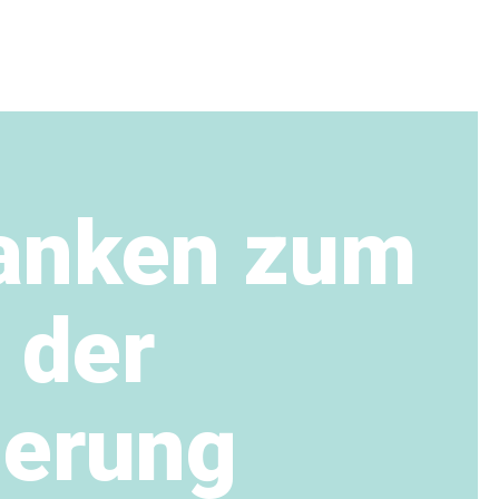
danken zum
 der
ierung