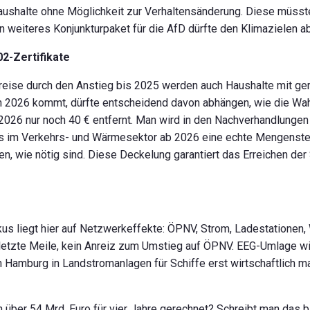
 Haushalte ohne Möglichkeit zur Verhaltensänderung. Diese müss
 weiteres Konjunkturpaket für die AfD dürfte den Klimazielen abe
02-Zertifikate
r Preise durch den Anstieg bis 2025 werden auch Haushalte mit 
 2026 kommt, dürfte entscheidend davon abhängen, wie die Wah
 2026 nur noch 40 € entfernt. Man wird in den Nachverhandlunge
ass im Verkehrs- und Wärmesektor ab 2026 eine echte Mengens
, wie nötig sind. Diese Deckelung garantiert das Erreichen der
okus liegt hier auf Netzwerkeffekte: ÖPNV, Strom, Ladestatione
letzte Meile, kein Anreiz zum Umstieg auf ÖPNV. EEG-Umlage wir
n Hamburg in Landstromanlagen für Schiffe erst wirtschaftlich m
 über 54 Mrd. Euro für vier Jahre gerechnet? Schreibt man das 