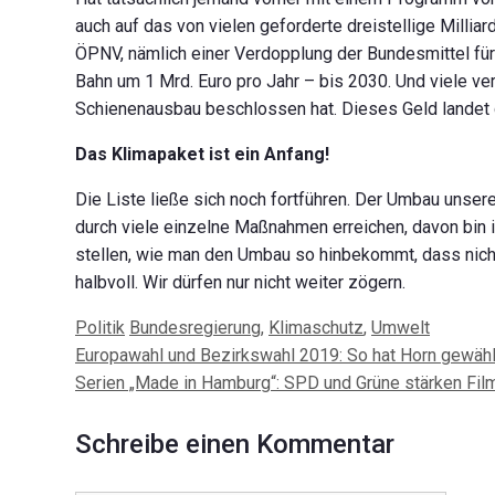
auch auf das von vielen geforderte dreistellige Milli
ÖPNV, nämlich einer Verdopplung der Bundesmittel für 
Bahn um 1 Mrd. Euro pro Jahr – bis 2030. Und viele v
Schienenausbau beschlossen hat. Dieses Geld landet 
Das Klimapaket ist ein Anfang!
Die Liste ließe sich noch fortführen. Der Umbau unsere
durch viele einzelne Maßnahmen erreichen, davon bin 
stellen, wie man den Umbau so hinbekommt, dass nicht
halbvoll. Wir dürfen nur nicht weiter zögern.
Kategorien
Schlagwörter
Politik
Bundesregierung
,
Klimaschutz
,
Umwelt
Beitrags-
Europawahl und Bezirkswahl 2019: So hat Horn gewähl
Navigation
Serien „Made in Hamburg“: SPD und Grüne stärken Fil
Schreibe einen Kommentar