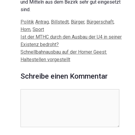
und Mitteln aus dem Bezirk sehr gut eingesetzt
sind.
Kategorien
Schlagwörter
Politik
Antrag
,
Billstedt
,
Bürger
,
Bürgerschaft
,
Horn
,
Sport
Beitrags-
Ist der MTHC durch den Ausbau der U4 in seiner
Navigation
Existenz bedroht?
Schnellbahnausbau auf der Horner Geest:
Haltestellen vorgestellt
Schreibe einen Kommentar
Kommentar