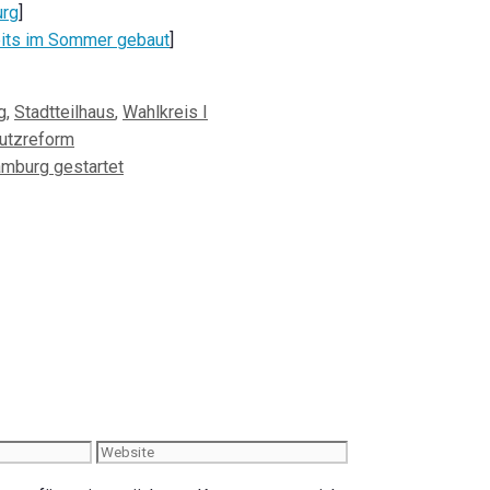
urg
]
reits im Sommer gebaut
]
g
,
Stadtteilhaus
,
Wahlkreis I
hutzreform
mburg gestartet
Website