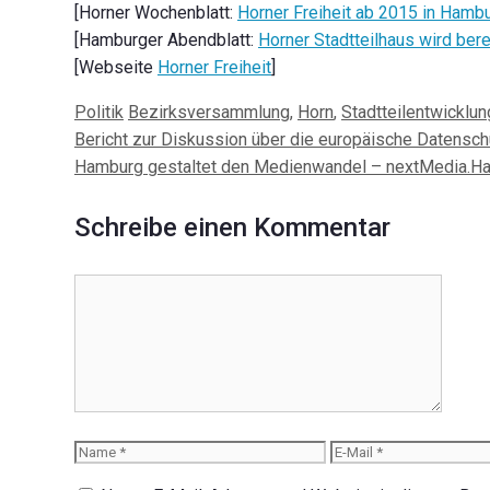
[Horner Wochenblatt:
Horner Freiheit ab 2015 in Hamb
[Hamburger Abendblatt:
Horner Stadtteilhaus wird be
[Webseite
Horner Freiheit
]
Kategorien
Schlagwörter
Politik
Bezirksversammlung
,
Horn
,
Stadtteilentwicklun
Beitrags-
Bericht zur Diskussion über die europäische Datensc
Navigation
Hamburg gestaltet den Medienwandel – nextMedia.Ha
Schreibe einen Kommentar
Kommentar
Name
E-
Mail