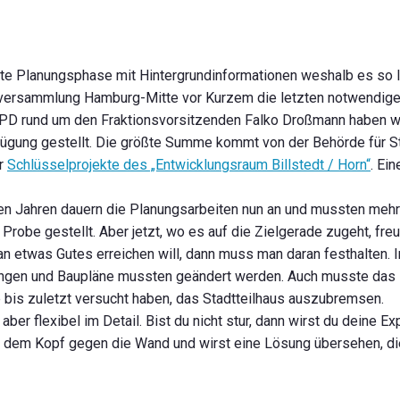
e Planungsphase mit Hintergrundinformationen weshalb es so l
sversammlung Hamburg-Mitte vor Kurzem die letzten notwendige
SPD rund um den Fraktionsvorsitzenden Falko Droßmann haben w
ügung gestellt. Die größte Summe kommt von der Behörde für S
er
Schlüsselprojekte des „Entwicklungsraum Billstedt / Horn“
. Ei
ieben Jahren dauern die Planungsarbeiten nun an und mussten meh
obe gestellt. Aber jetzt, wo es auf die Zielgerade zugeht, fre
n etwas Gutes erreichen will, dann muss man daran festhalten. 
ungen und Baupläne mussten geändert werden. Auch musste das 
 bis zuletzt versucht haben, das Stadtteilhaus auszubremsen.
aber flexibel im Detail. Bist du nicht stur, dann wirst du deine E
mit dem Kopf gegen die Wand und wirst eine Lösung übersehen, d