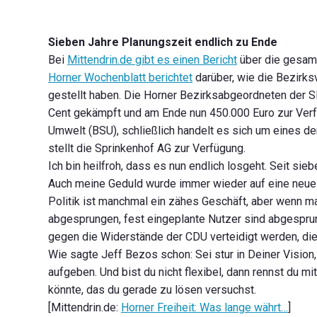
Sieben Jahre Planungszeit endlich zu Ende
Bei
Mittendrin.de gibt es einen Bericht
über die gesamt
Horner Wochenblatt berichtet
darüber, wie die Bezirk
gestellt haben. Die Horner Bezirksabgeordneten der 
Cent gekämpft und am Ende nun 450.000 Euro zur Verf
Umwelt (BSU), schließlich handelt es sich um eines d
stellt die Sprinkenhof AG zur Verfügung.
Ich bin heilfroh, dass es nun endlich losgeht. Seit s
Auch meine Geduld wurde immer wieder auf eine neue Pr
Politik ist manchmal ein zähes Geschäft, aber wenn ma
abgesprungen, fest eingeplante Nutzer sind abgespr
gegen die Widerstände der CDU verteidigt werden, die
Wie sagte Jeff Bezos schon: Sei stur in Deiner Vision, 
aufgeben. Und bist du nicht flexibel, dann rennst du 
könnte, das du gerade zu lösen versuchst.
[Mittendrin.de:
Horner Freiheit: Was lange währt…
]