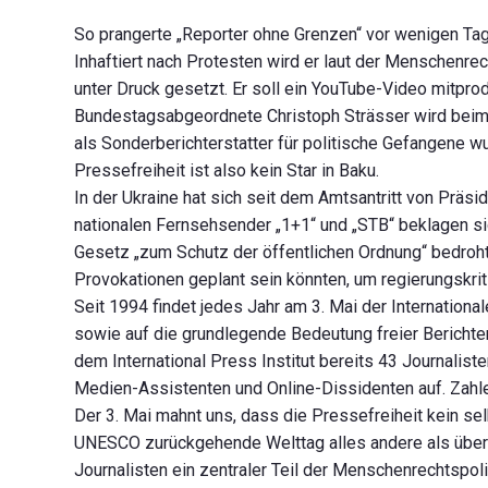
So prangerte „Reporter ohne Grenzen“ vor wenigen Tag
Inhaftiert nach Protesten wird er laut der Menschenr
unter Druck gesetzt. Er soll ein YouTube-Video mitpro
Bundestagsabgeordnete Christoph Strässer wird beim F
als Sonderberichterstatter für politische Gefangene 
Pressefreiheit ist also kein Star in Baku.
In der Ukraine hat sich seit dem Amtsantritt von Präsi
nationalen Fernsehsender „1+1“ und „STB“ beklagen sic
Gesetz „zum Schutz der öffentlichen Ordnung“ bedroht
Provokationen geplant sein könnten, um regierungskrit
Seit 1994 findet jedes Jahr am 3. Mai der Internationa
sowie auf die grundlegende Bedeutung freier Berichte
dem International Press Institut bereits 43 Journaliste
Medien-Assistenten und Online-Dissidenten auf. Zahlen,
Der 3. Mai mahnt uns, dass die Pressefreiheit kein selb
UNESCO zurückgehende Welttag alles andere als überfl
Journalisten ein zentraler Teil der Menschenrechtspoliti