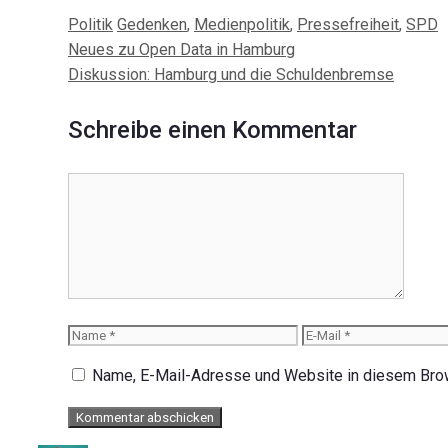
Kategorien
Schlagwörter
Politik
Gedenken
,
Medienpolitik
,
Pressefreiheit
,
SPD
Beitrags-
Neues zu Open Data in Hamburg
Navigation
Diskussion: Hamburg und die Schuldenbremse
Schreibe einen Kommentar
Kommentar
Name
E-
Mail
Name, E-Mail-Adresse und Website in diesem Bro