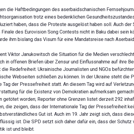
en die Haftbedingungen des aserbaidschanischen Fernsehjournal
echtsorganisation trotz eines bedenklichen Gesundheitszustande
duziert haben, dass die Proteste ausgelöst haben soll. Auch der
inale des Eurovision Song Contests nicht in Baku dabei sein kö
wurde ihm bislang das Visum für eine Mandatsreise nach Aserbai
dent Viktor Janukowitsch die Situation für die Medien verschlecht
h in offenen Briefen über Zensur und Einflussnahme auf ihre Ber
 die Redefreiheit. Ukrainische Journalisten und NGOs befürcht
ische Webseiten schließen zu können. In der Ukraine steht die P
le Tag der Pressefreiheit statt. An diesem Tag wird auf Verletzu
rstattung für die Existenz von Demokratien aufmerksam gemacht
n getötet worden; Reporter ohne Grenzen listet derzeit 292 inhaft
 die zeigen, dass der Internationale Tag der Pressefreiheit kei
stverständliches Gut ist. Auch im 19. Jahr zeigt sich, dass dieser
üssig ist. Die SPD setzt sich daher dafür ein, dass der Schutz
k ist und bleibt.