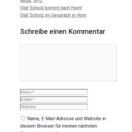
Mitte
,
SPD
Beitrags-
Olaf Scholz kommt nach Horn!
Navigation
Olaf Scholz im Gespräch in Horn
Schreibe einen Kommentar
Kommentar
Name
E-
Mail
Website
Name, E-Mail-Adresse und Website in
diesem Browser für meinen nächsten