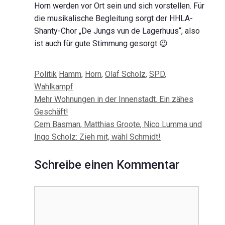
Horn werden vor Ort sein und sich vorstellen. Für
die musikalische Begleitung sorgt der HHLA-
Shanty-Chor „De Jungs vun de Lagerhuus“, also
ist auch für gute Stimmung gesorgt 😉
Kategorien
Schlagwörter
Politik
Hamm
,
Horn
,
Olaf Scholz
,
SPD
,
Wahlkampf
Beitrags-
Mehr Wohnungen in der Innenstadt. Ein zähes
Navigation
Geschäft!
Cem Basman, Matthias Groote, Nico Lumma und
Ingo Scholz: Zieh mit, wähl Schmidt!
Schreibe einen Kommentar
Kommentar