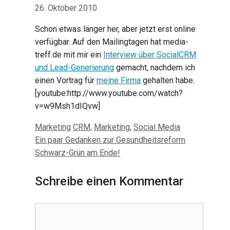
26. Oktober 2010
Schon etwas länger her, aber jetzt erst online
verfügbar. Auf den Mailingtagen hat media-
treff.de mit mir ein
Interview über SocialCRM
und Lead-Generierung
gemacht, nachdem ich
einen Vortrag für
meine Firma
gehalten habe.
[youtube:http://www.youtube.com/watch?
v=w9Msh1dIQvw]
Kategorien
Schlagwörter
Marketing
CRM
,
Marketing
,
Social Media
Beitrags-
Ein paar Gedanken zur Gesundheitsreform
Navigation
Schwarz-Grün am Ende!
Schreibe einen Kommentar
Kommentar