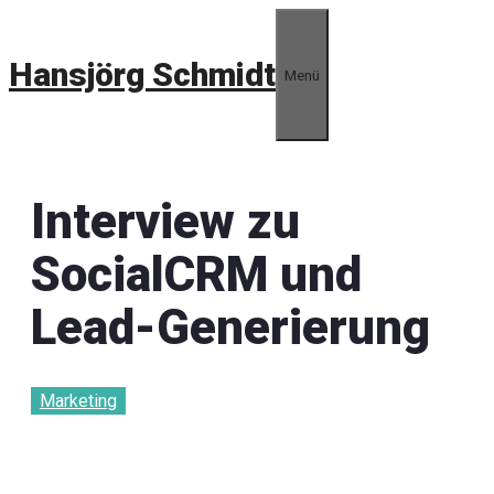
Zum
Inhalt
Hansjörg Schmidt
springen
Menü
Interview zu
SocialCRM und
Lead-Generierung
Marketing