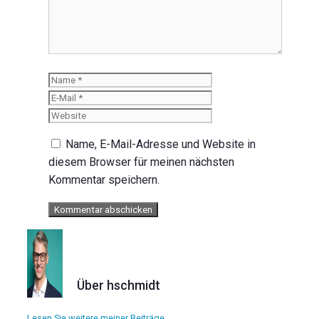
Name
E-
Mail
Website
Name, E-Mail-Adresse und Website in
diesem Browser für meinen nächsten
Kommentar speichern.
Über hschmidt
Lesen Sie weitere meiner Beiträge.