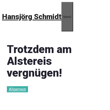
Zum
Inhalt
Hansjörg Schmidt
springen
Menü
Trotzdem am
Alstereis
vergnügen!
Allgemein