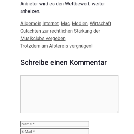
Anbieter wird es den Wettbewerb weiter
anheizen.
Kategorien
Schlagwörter
Allgemein
Internet
,
Mac
,
Medien
,
Wirtschaft
Beitrags-
Gutachten zur rechtlichen Stärkung der
Navigation
Musikclubs vergeben
Trotzdem am Alstereis vergnügen!
Schreibe einen Kommentar
Kommentar
Name
E-
Mail
Website