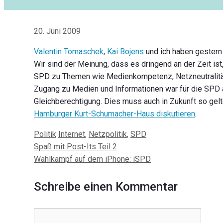
20. Juni 2009
Valentin Tomaschek
,
Kai Bojens
und ich haben gestern
Wir sind der Meinung, dass es dringend an der Zeit is
SPD zu Themen wie Medienkompetenz, Netzneutralität 
Zugang zu Medien und Informationen war für die SPD a
Gleichberechtigung. Dies muss auch in Zukunft so gel
Hamburger Kurt-Schumacher-Haus diskutieren
.
Kategorien
Schlagwörter
Politik
Internet
,
Netzpolitik
,
SPD
Beitrags-
Spaß mit Post-Its Teil 2
Navigation
Wahlkampf auf dem iPhone: iSPD
Schreibe einen Kommentar
Kommentar