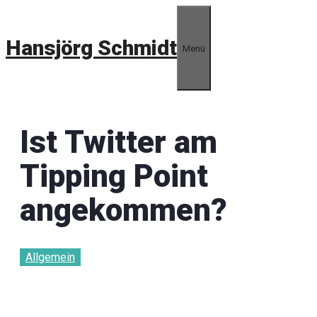
Zum
Inhalt
Hansjörg Schmidt
springen
Menü
Ist Twitter am
Tipping Point
angekommen?
Allgemein