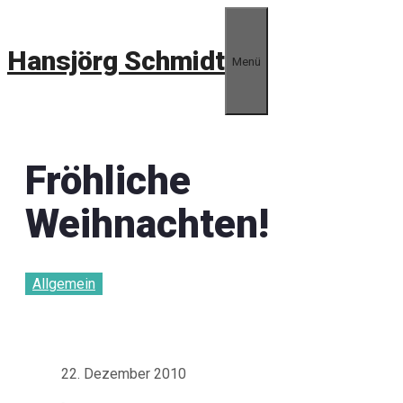
Zum
Inhalt
Hansjörg Schmidt
springen
Menü
Fröhliche
Weihnachten!
Allgemein
22. Dezember 2010