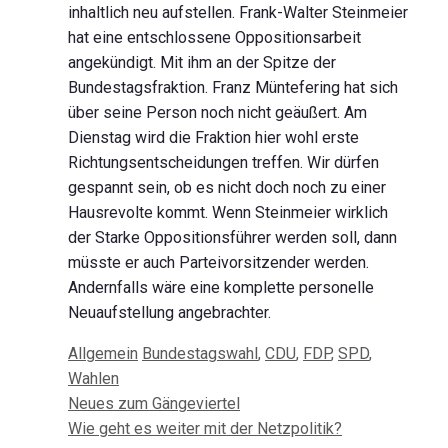
inhaltlich neu aufstellen. Frank-Walter Steinmeier
hat eine entschlossene Oppositionsarbeit
angekündigt. Mit ihm an der Spitze der
Bundestagsfraktion. Franz Müntefering hat sich
über seine Person noch nicht geäußert. Am
Dienstag wird die Fraktion hier wohl erste
Richtungsentscheidungen treffen. Wir dürfen
gespannt sein, ob es nicht doch noch zu einer
Hausrevolte kommt. Wenn Steinmeier wirklich
der Starke Oppositionsführer werden soll, dann
müsste er auch Parteivorsitzender werden.
Andernfalls wäre eine komplette personelle
Neuaufstellung angebrachter.
Kategorien
Schlagwörter
Allgemein
Bundestagswahl
,
CDU
,
FDP
,
SPD
,
Wahlen
Beitrags-
Neues zum Gängeviertel
Navigation
Wie geht es weiter mit der Netzpolitik?