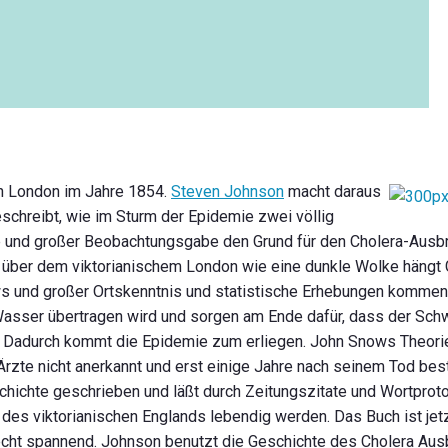
in London im Jahre 1854.
Steven Johnson
macht daraus
chreibt, wie im Sturm der Epidemie zwei völlig
e und großer Beobachtungsgabe den Grund für den Cholera-Ausbr
 über dem viktorianischem London wie eine dunkle Wolke hängt G
ews und großer Ortskenntnis und statistische Erhebungen komme
 Wasser übertragen wird und sorgen am Ende dafür, dass der S
d. Dadurch kommt die Epidemie zum erliegen. John Snows Theori
zte nicht anerkannt und erst einige Jahre nach seinem Tod best
ichte geschrieben und läßt durch Zeitungszitate und Wortprotok
es viktorianischen Englands lebendig werden. Das Buch ist jetz
h recht spannend. Johnson benutzt die Geschichte des Cholera Au