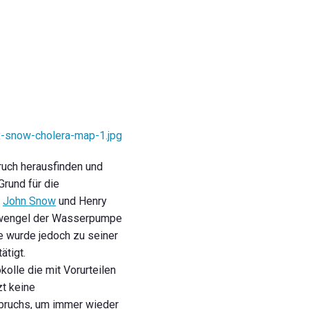
uch herausfinden und
rund für die
n
John Snow
und Henry
chwengel der Wasserpumpe
e wurde jedoch zu seiner
ätigt.
olle die mit Vorurteilen
t keine
sbruchs, um immer wieder