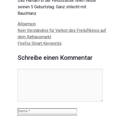
Das Hamam in der Feldstrasse feiert heute
seinen 5 Geburtstag. Ganz stilecht mit
Bauchtanz.
Kategorien
Allgemein
Beitrags-
Kein Verständnis für Verbot des Freiluftkinos auf
Navigation
dem Rathausmarkt
Firefox Smart Keywords
Schreibe einen Kommentar
Kommentar
Name
E-