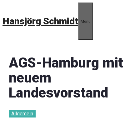
Zum
Inhalt
Hansjörg Schmidt
springen
Menü
AGS-Hamburg mit
neuem
Landesvorstand
Allgemein