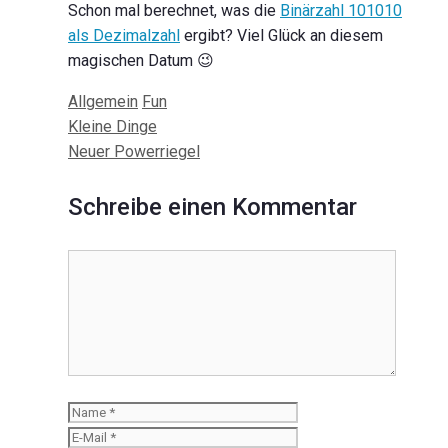
Schon mal berechnet, was die
Binärzahl 101010
als Dezimalzahl
ergibt? Viel Glück an diesem
magischen Datum 😉
Kategorien
Schlagwörter
Allgemein
Fun
Beitrags-
Kleine Dinge
Navigation
Neuer Powerriegel
Schreibe einen Kommentar
Kommentar
Name
E-
Mail
Website