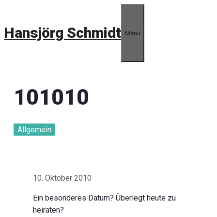
Zum
Inhalt
Hansjörg Schmidt
springen
Menü
101010
Allgemein
10. Oktober 2010
Ein besonderes Datum? Überlegt heute zu
heiraten?