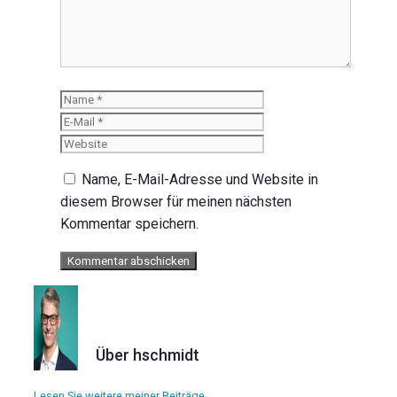
Name
E-
Mail
Website
Name, E-Mail-Adresse und Website in
diesem Browser für meinen nächsten
Kommentar speichern.
Über hschmidt
Lesen Sie weitere meiner Beiträge.