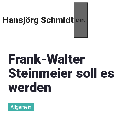
Zum
Inhalt
Hansjörg Schmidt
springen
Menü
Frank-Walter
Steinmeier soll es
werden
Allgemein