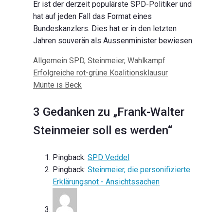
Er ist der derzeit populärste SPD-Politiker und
hat auf jeden Fall das Format eines
Bundeskanzlers. Dies hat er in den letzten
Jahren souverän als Aussenminister bewiesen.
Kategorien
Schlagwörter
Allgemein
SPD
,
Steinmeier
,
Wahlkampf
Beitrags-
Erfolgreiche rot-grüne Koalitionsklausur
Navigation
Münte is Beck
3 Gedanken zu „Frank-Walter
Steinmeier soll es werden“
Pingback:
SPD Veddel
Pingback:
Steinmeier, die personifizierte
Erklärungsnot - Ansichtssachen