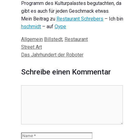
Programm des Kulturpalastes begutachten, da
gibt es auch für jeden Geschmack etwas.
Mein Beitrag zu
Restaurant Schrebers
– Ich bin
hschmidt
– auf
Qype
Kategorien
Schlagwörter
Allgemein
Billstedt
,
Restaurant
Beitrags-
Street Art
Navigation
Das Jahrhundert der Roboter
Schreibe einen Kommentar
Kommentar
Name
E-