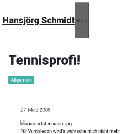
Zum
Inhalt
Hansjörg Schmidt
springen
Menü
Tennisprofi!
Allgemein
27. März 2008
Für Wimbledon wird’s wahrscheinlich nicht mehr