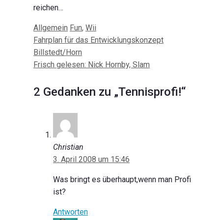
reichen…
Kategorien
Schlagwörter
Allgemein
Fun
,
Wii
Beitrags-
Fahrplan für das Entwicklungskonzept
Navigation
Billstedt/Horn
Frisch gelesen: Nick Hornby, Slam
2 Gedanken zu „Tennisprofi!“
Christian
3. April 2008 um 15:46
Was bringt es überhaupt,wenn man Profi
ist?
Antworten