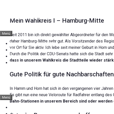
Zum
Inhalt
Hansjörg Schmidt
springen
Mein Wahlkreis I – Hamburg-Mitte
Menü
Seit 2011 bin ich direkt gewählter Abgeordneter für den W
daher Hamburg-Mitte sehr gut. Als Vorsitzender des Regi
Bürgerschaftswahl 2025
vor Ort für Sie aktiv. Ich lebe seit meiner Geburt in Horn u
Über Schmidt
Durch die Politik der CDU-Senats hatte sich die Stadt sehr
Blog
dass in unserem Wahlkreis die Stadtteile wieder st
Kontakt
Gute Politik für gute Nachbarschaften
Hansjörg Schmidt
In Hamm und Horn hat sich in den vergangenen vier Jahren 
Es gibt nun eine neue Veloroute für Radfahrer entlang de
Menü
Bahn-Stationen in unserem Bereich sind oder werden 
Bürgerschaftswahl 2025
Über Schmidt