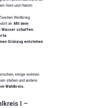
rden Horn und Hamm
 Zweiten Weltkrieg
ndort an.
Mit dem
m Wasser schaffen.
erte
einen Grünzug entstehen
Menschen, einige wohnen
eben stehen und andere
em Wahlkreis.
kreis I –