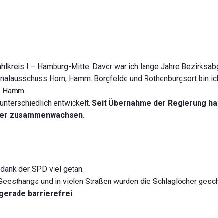
ahlkreis I – Hamburg-Mitte. Davor war ich lange Jahre Bezirksa
onalausschuss Horn, Hamm, Borgfelde und Rothenburgsort bin ic
nd Hamm.
 unterschiedlich entwickelt.
Seit Übernahme der Regierung hat
ärker zusammenwachsen.
dank der SPD viel getan.
s Geesthangs und in vielen Straßen wurden die Schlaglöcher ges
gerade barrierefrei.