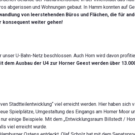
üros abgerissen und Wohnungen gebaut. In Hamm konnten auf G
ndlung von leerstehenden Büros und Flächen, die für an
r konsequent weiter gehen!
nser U-Bahn-Netz beschlossen. Auch Horn wird davon profitiere
it dem Ausbau der U4 zur Horner Geest werden über 13.00
n Stadtteilentwicklung“ viel erreicht werden. Hier haben sich v
: Neue Spielplätze, Umgestaltung des Eingangs am Horner Moor u
ur einige Beispiele. Mit dem „Entwicklungsraum Billstedt / Horn
s viel erreicht wurde.
 Hamburger Ostens entdeckt. Olaf Scholz hat mit dem Senatspr