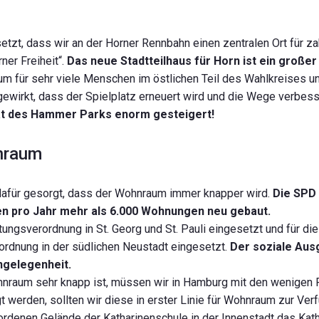
setzt, dass wir an der Horner Rennbahn einen zentralen Ort für za
ner Freiheit“.
Das neue Stadtteilhaus für Horn ist ein großer
 für sehr viele Menschen im östlichen Teil des Wahlkreises u
gewirkt, dass der Spielplatz erneuert wird und die Wege verbess
tät des Hammer Parks enorm gesteigert!
hnraum
dafür gesorgt, dass der Wohnraum immer knapper wird.
Die SPD 
en pro Jahr mehr als 6.000 Wohnungen neu gebaut.
tungsverordnung in St. Georg und St. Pauli eingesetzt und für die
ordnung in der südlichen Neustadt eingesetzt.
Der soziale Ausg
ngelegenheit.
ohnraum sehr knapp ist, müssen wir in Hamburg mit den wenigen F
werden, sollten wir diese in erster Linie für Wohnraum zur Ver
rdenen Gelände der Katharinenschule in der Innenstadt das Kath