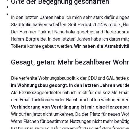
Orte der Begegnung geschaffen
Blog
Kontakt
In den letzten Jahren habe ich mich sehr stark dafür einge
Stadtteilinitiativen schaffen. Seit Herbst 2014 wird die „Hor
Der Hammer Park ist Naherholungsgebiet und Rückzugsraum
Hamm-Borgfelde. In den letzten Jahren habe ich daran mit
Toilette konnte gebaut werden.
Wir haben die Attraktivi
Gesagt, getan: Mehr bezahlbarer Wo
Die verfehlte Wohnungsbaupolitik der CDU und GAL hatte 
im Wohnungsbau gesorgt. In den letzten Jahren wurd
Als Bezirksabgeordneter hab ich mich für die soziale Erhal
den Erhalt funktionierender Nachbarschaften wichtigen Ver
Verhinderung von Verdrängung ist mir eine Herzensa
Wir dürfen jetzt nicht umkehren. Da der Platz für neuen W
Wenn Flächen für bestimmte Nutzungen nicht mehr benötigt 
hat beispielsweise dafür gekämpft, dass auf dem freigewo